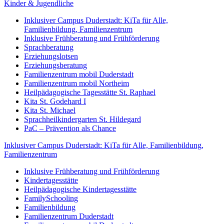
Kinder & Jugendliche
Inklusiver Campus Duderstadt: KiTa für Alle,
Familienbildung, Familienzentrum
Inklusive Frühberatung und Frühförderung
Sprachberatung
Erziehungslotsen
Erziehungsberatung
Familienzentrum mobil Duderstadt
Familienzentrum mobil Northeim
Heilpädagogische Tagesstätte St. Raphael
Kita St. Godehard I
Kita St. Michael
Sprachheilkindergarten St. Hildegard
PaC – Prävention als Chance
Inklusiver Campus Duderstadt: KiTa für Alle, Familienbildung,
Familienzentrum
Inklusive Frühberatung und Frühförderung
Kindertagesstätte
Heilpädagogische Kindertagesstätte
FamilySchooling
Familienbildung
Familienzentrum Duderstadt