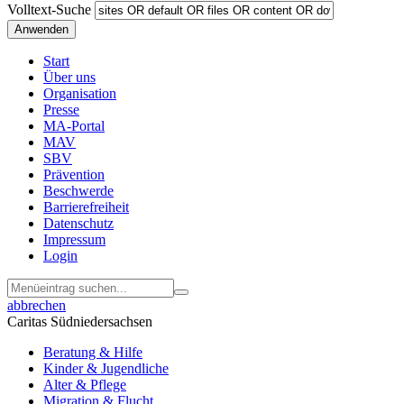
Volltext-Suche
Start
Über uns
Menu
Organisation
Footer
Presse
MA-Portal
MAV
SBV
Prävention
Beschwerde
Barrierefreiheit
Datenschutz
Impressum
Login
abbrechen
Caritas Südniedersachsen
Beratung & Hilfe
Kinder & Jugendliche
Alter & Pflege
Migration & Flucht