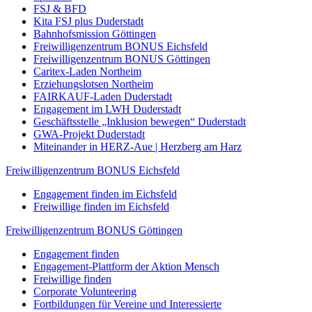
FSJ & BFD
Kita FSJ plus Duderstadt
Bahnhofsmission Göttingen
Freiwilligenzentrum BONUS Eichsfeld
Freiwilligenzentrum BONUS Göttingen
Caritex-Laden Northeim
Erziehungslotsen Northeim
FAIRKAUF-Laden Duderstadt
Engagement im LWH Duderstadt
Geschäftsstelle „Inklusion bewegen“ Duderstadt
GWA-Projekt Duderstadt
Miteinander in HERZ-Aue | Herzberg am Harz
Freiwilligenzentrum BONUS Eichsfeld
Engagement finden im Eichsfeld
Freiwillige finden im Eichsfeld
Freiwilligenzentrum BONUS Göttingen
Engagement finden
Engagement-Plattform der Aktion Mensch
Freiwillige finden
Corporate Volunteering
Fortbildungen für Vereine und Interessierte