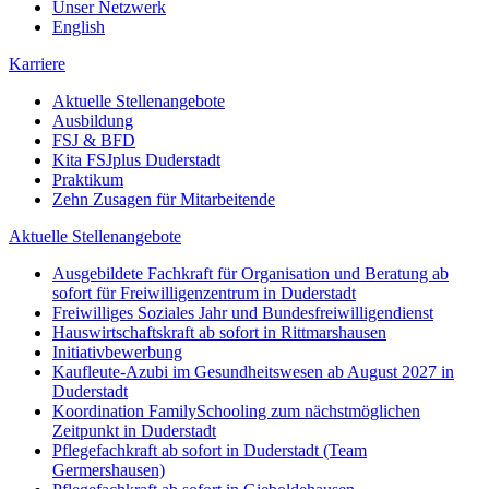
Unser Netzwerk
English
Karriere
Aktuelle Stellenangebote
Ausbildung
FSJ & BFD
Kita FSJplus Duderstadt
Praktikum
Zehn Zusagen für Mitarbeitende
Aktuelle Stellenangebote
Ausgebildete Fachkraft für Organisation und Beratung ab
sofort für Freiwilligenzentrum in Duderstadt
Freiwilliges Soziales Jahr und Bundesfreiwilligendienst
Hauswirtschaftskraft ab sofort in Rittmarshausen
Initiativbewerbung
Kaufleute-Azubi im Gesundheitswesen ab August 2027 in
Duderstadt
Koordination FamilySchooling zum nächstmöglichen
Zeitpunkt in Duderstadt
Pflegefachkraft ab sofort in Duderstadt (Team
Germershausen)