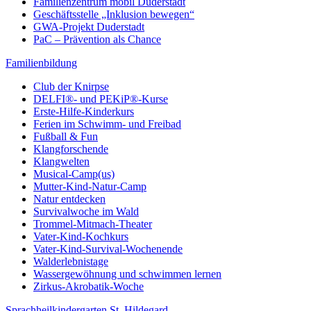
Familienzentrum mobil Duderstadt
Geschäftsstelle „Inklusion bewegen“
GWA-Projekt Duderstadt
PaC – Prävention als Chance
Familienbildung
Club der Knirpse
DELFI®- und PEKiP®-Kurse
Erste-Hilfe-Kinderkurs
Ferien im Schwimm- und Freibad
Fußball & Fun
Klangforschende
Klangwelten
Musical-Camp(us)
Mutter-Kind-Natur-Camp
Natur entdecken
Survivalwoche im Wald
Trommel-Mitmach-Theater
Vater-Kind-Kochkurs
Vater-Kind-Survival-Wochenende
Walderlebnistage
Wassergewöhnung und schwimmen lernen
Zirkus-Akrobatik-Woche
Sprachheilkindergarten St. Hildegard