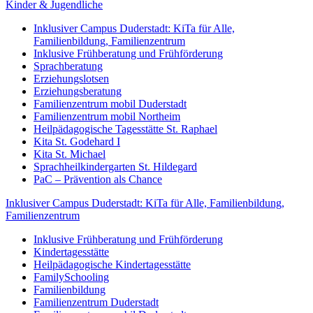
Kinder & Jugendliche
Inklusiver Campus Duderstadt: KiTa für Alle,
Familienbildung, Familienzentrum
Inklusive Frühberatung und Frühförderung
Sprachberatung
Erziehungslotsen
Erziehungsberatung
Familienzentrum mobil Duderstadt
Familienzentrum mobil Northeim
Heilpädagogische Tagesstätte St. Raphael
Kita St. Godehard I
Kita St. Michael
Sprachheilkindergarten St. Hildegard
PaC – Prävention als Chance
Inklusiver Campus Duderstadt: KiTa für Alle, Familienbildung,
Familienzentrum
Inklusive Frühberatung und Frühförderung
Kindertagesstätte
Heilpädagogische Kindertagesstätte
FamilySchooling
Familienbildung
Familienzentrum Duderstadt