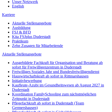
Unser Netzwerk
English
Karriere
Aktuelle Stellenangebote
Ausbildung
FSJ & BFD
Kita FSJplus Duderstadt
Praktikum
Zehn Zusagen für Mitarbeitende
Aktuelle Stellenangebote
Ausgebildete Fachkraft für Organisation und Beratung ab
sofort für Freiwilligenzentrum in Duderstadt
Freiwilliges Soziales Jahr und Bundesfreiwilligendienst
Hauswirtschaftskraft ab sofort in Rittmarshausen
Initiativbewerbung
Kaufleute-Azubi im Gesundheitswesen ab August 2027 in
Duderstadt
Koordination FamilySchooling zum nächstmöglichen
Zeitpunkt in Duderstadt
Pflegefachkraft ab sofort in Duderstadt (Team
Germershausen)