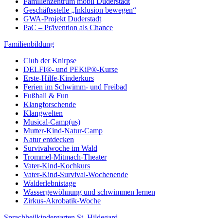
Familienzentrum mobil Duderstadt
Geschäftsstelle „Inklusion bewegen“
GWA-Projekt Duderstadt
PaC – Prävention als Chance
Familienbildung
Club der Knirpse
DELFI®- und PEKiP®-Kurse
Erste-Hilfe-Kinderkurs
Ferien im Schwimm- und Freibad
Fußball & Fun
Klangforschende
Klangwelten
Musical-Camp(us)
Mutter-Kind-Natur-Camp
Natur entdecken
Survivalwoche im Wald
Trommel-Mitmach-Theater
Vater-Kind-Kochkurs
Vater-Kind-Survival-Wochenende
Walderlebnistage
Wassergewöhnung und schwimmen lernen
Zirkus-Akrobatik-Woche
Sprachheilkindergarten St. Hildegard