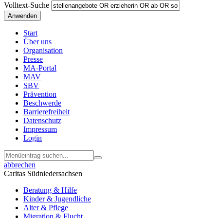
Volltext-Suche
Start
Über uns
Menu
Organisation
Footer
Presse
MA-Portal
MAV
SBV
Prävention
Beschwerde
Barrierefreiheit
Datenschutz
Impressum
Login
abbrechen
Caritas Südniedersachsen
Beratung & Hilfe
Kinder & Jugendliche
Alter & Pflege
Migration & Flucht