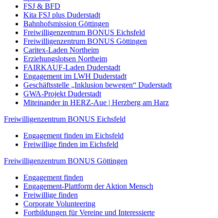
FSJ & BFD
Kita FSJ plus Duderstadt
Bahnhofsmission Göttingen
Freiwilligenzentrum BONUS Eichsfeld
Freiwilligenzentrum BONUS Göttingen
Caritex-Laden Northeim
Erziehungslotsen Northeim
FAIRKAUF-Laden Duderstadt
Engagement im LWH Duderstadt
Geschäftsstelle „Inklusion bewegen“ Duderstadt
GWA-Projekt Duderstadt
Miteinander in HERZ-Aue | Herzberg am Harz
Freiwilligenzentrum BONUS Eichsfeld
Engagement finden im Eichsfeld
Freiwillige finden im Eichsfeld
Freiwilligenzentrum BONUS Göttingen
Engagement finden
Engagement-Plattform der Aktion Mensch
Freiwillige finden
Corporate Volunteering
Fortbildungen für Vereine und Interessierte