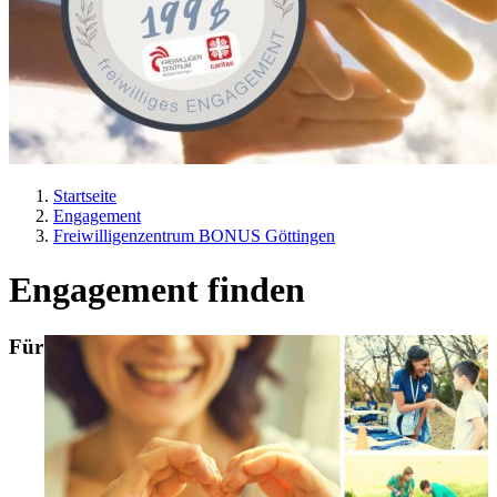
Startseite
Engagement
Pfadnavigation
Freiwilligenzentrum BONUS Göttingen
Engagement finden
Für