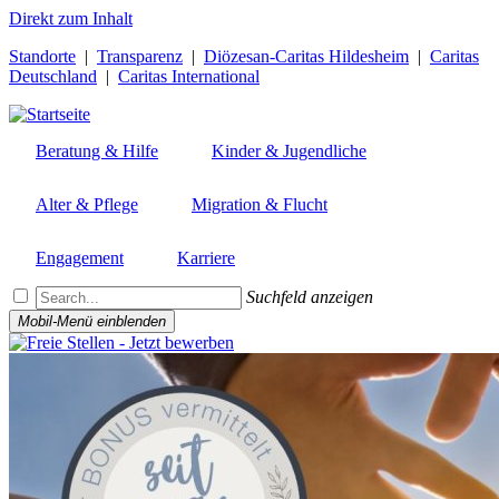
Direkt zum Inhalt
Standorte
|
Transparenz
|
Diözesan-Caritas Hildesheim
|
Caritas
Deutschland
|
Caritas International
Beratung & Hilfe
Kinder & Jugendliche
Alter & Pflege
Migration & Flucht
Engagement
Karriere
Suchfeld anzeigen
Mobil-Menü einblenden