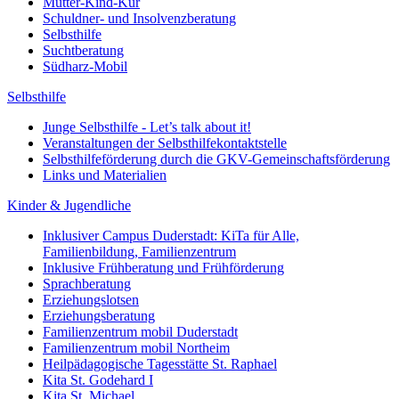
Mutter-Kind-Kur
Schuldner- und Insolvenzberatung
Selbsthilfe
Suchtberatung
Südharz-Mobil
Selbsthilfe
Junge Selbsthilfe - Let’s talk about it!
Veranstaltungen der Selbsthilfekontaktstelle
Selbsthilfeförderung durch die GKV-Gemeinschaftsförderung
Links und Materialien
Kinder & Jugendliche
Inklusiver Campus Duderstadt: KiTa für Alle,
Familienbildung, Familienzentrum
Inklusive Frühberatung und Frühförderung
Sprachberatung
Erziehungslotsen
Erziehungsberatung
Familienzentrum mobil Duderstadt
Familienzentrum mobil Northeim
Heilpädagogische Tagesstätte St. Raphael
Kita St. Godehard I
Kita St. Michael