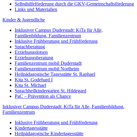
Selbsthilfeförderung durch die GKV-Gemeinschaftsförderung
Links und Materialien
Kinder & Jugendliche
Inklusiver Campus Duderstadt: KiTa für Alle,
Familienbildung, Familienzentrum
Inklusive Frühberatung und Frühförderung
Sprachberatung
Erziehungslotsen
Erziehungsberatung
Familienzentrum mobil Duderstadt
Familienzentrum mobil Northeim
Heilpädagogische Tagesstätte St. Raphael
Kita St. Godehard I
Kita St. Michael
Sprachheilkindergarten St. Hildegard
PaC – Prävention als Chance
Inklusiver Campus Duderstadt: KiTa für Alle, Familienbildung,
Familienzentrum
Inklusive Frühberatung und Frühförderung
Kindertagesstätte
Heilpädagogische Kindertagesstätte