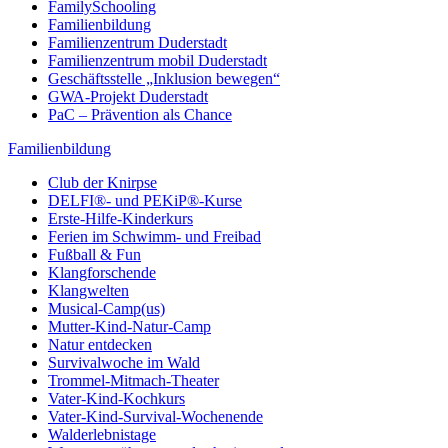
FamilySchooling
Familienbildung
Familienzentrum Duderstadt
Familienzentrum mobil Duderstadt
Geschäftsstelle „Inklusion bewegen“
GWA-Projekt Duderstadt
PaC – Prävention als Chance
Familienbildung
Club der Knirpse
DELFI®- und PEKiP®-Kurse
Erste-Hilfe-Kinderkurs
Ferien im Schwimm- und Freibad
Fußball & Fun
Klangforschende
Klangwelten
Musical-Camp(us)
Mutter-Kind-Natur-Camp
Natur entdecken
Survivalwoche im Wald
Trommel-Mitmach-Theater
Vater-Kind-Kochkurs
Vater-Kind-Survival-Wochenende
Walderlebnistage