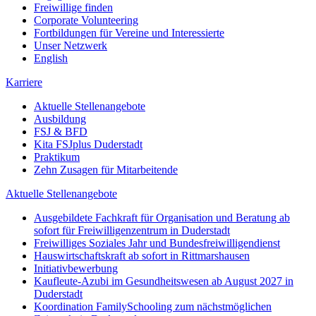
Freiwillige finden
Corporate Volunteering
Fortbildungen für Vereine und Interessierte
Unser Netzwerk
English
Karriere
Aktuelle Stellenangebote
Ausbildung
FSJ & BFD
Kita FSJplus Duderstadt
Praktikum
Zehn Zusagen für Mitarbeitende
Aktuelle Stellenangebote
Ausgebildete Fachkraft für Organisation und Beratung ab
sofort für Freiwilligenzentrum in Duderstadt
Freiwilliges Soziales Jahr und Bundesfreiwilligendienst
Hauswirtschaftskraft ab sofort in Rittmarshausen
Initiativbewerbung
Kaufleute-Azubi im Gesundheitswesen ab August 2027 in
Duderstadt
Koordination FamilySchooling zum nächstmöglichen