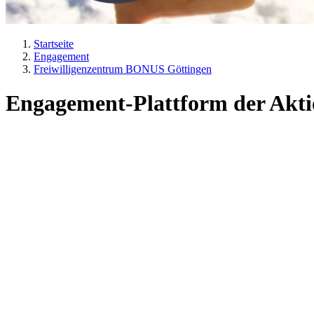
Startseite
Engagement
Pfadnavigation
Freiwilligenzentrum BONUS Göttingen
Engagement-Plattform der Akt