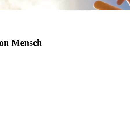
ion Mensch