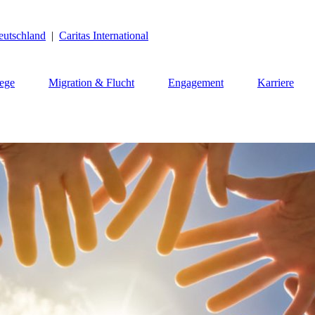
eutschland
|
Caritas International
lege
Migration & Flucht
Engagement
Karriere