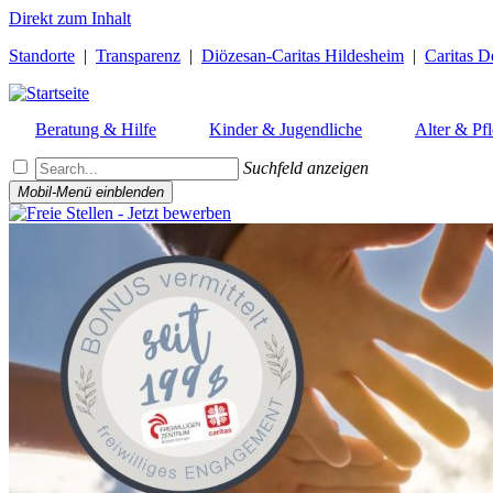
Direkt zum Inhalt
Standorte
|
Transparenz
|
Diözesan-Caritas Hildesheim
|
Caritas D
Beratung & Hilfe
Kinder & Jugendliche
Alter & Pf
Suchfeld anzeigen
Mobil-Menü einblenden