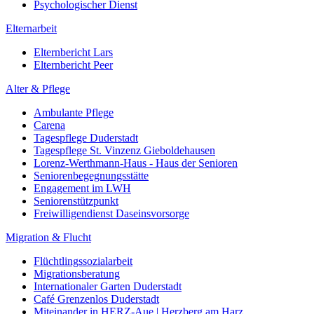
Psychologischer Dienst
Elternarbeit
Elternbericht Lars
Elternbericht Peer
Alter & Pflege
Ambulante Pflege
Carena
Tagespflege Duderstadt
Tagespflege St. Vinzenz Gieboldehausen
Lorenz-Werthmann-Haus - Haus der Senioren
Seniorenbegegnungsstätte
Engagement im LWH
Seniorenstützpunkt
Freiwilligendienst Daseinsvorsorge
Migration & Flucht
Flüchtlingssozialarbeit
Migrationsberatung
Internationaler Garten Duderstadt
Café Grenzenlos Duderstadt
Miteinander in HERZ-Aue | Herzberg am Harz