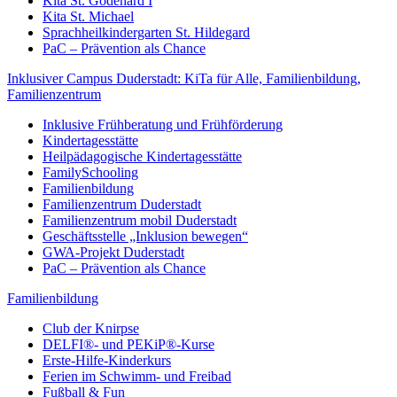
Kita St. Godehard I
Kita St. Michael
Sprachheilkindergarten St. Hildegard
PaC – Prävention als Chance
Inklusiver Campus Duderstadt: KiTa für Alle, Familienbildung,
Familienzentrum
Inklusive Frühberatung und Frühförderung
Kindertagesstätte
Heilpädagogische Kindertagesstätte
FamilySchooling
Familienbildung
Familienzentrum Duderstadt
Familienzentrum mobil Duderstadt
Geschäftsstelle „Inklusion bewegen“
GWA-Projekt Duderstadt
PaC – Prävention als Chance
Familienbildung
Club der Knirpse
DELFI®- und PEKiP®-Kurse
Erste-Hilfe-Kinderkurs
Ferien im Schwimm- und Freibad
Fußball & Fun