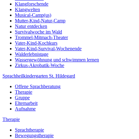
Klangforschende
Klangwelten
Musical-Camp(us)
Mutter-Kind-Natur-Camp
Natur entdecken
Survivalwoche im Wald
Trommel-Mitmach-Theater
Vater-Kind-Kochkurs
Vater-Kind-Survival-Wochenende
Walderlebnistage
Wassergewöhnung und schwimmen lernen
Zirkus-Akrobatik-Woche
Sprachheilkindergarten St. Hildegard
Offene Sprachberatung
Therapie
Gruppe
Elternarbeit
Aufnahme
Therapie
Sprachtherapie
Bewegungstherapie