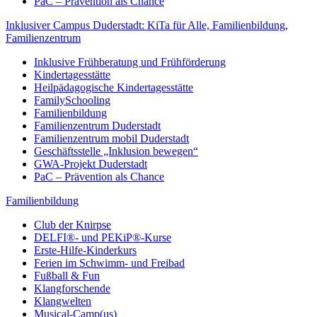
PaC – Prävention als Chance
Inklusiver Campus Duderstadt: KiTa für Alle, Familienbildung,
Familienzentrum
Inklusive Frühberatung und Frühförderung
Kindertagesstätte
Heilpädagogische Kindertagesstätte
FamilySchooling
Familienbildung
Familienzentrum Duderstadt
Familienzentrum mobil Duderstadt
Geschäftsstelle „Inklusion bewegen“
GWA-Projekt Duderstadt
PaC – Prävention als Chance
Familienbildung
Club der Knirpse
DELFI®- und PEKiP®-Kurse
Erste-Hilfe-Kinderkurs
Ferien im Schwimm- und Freibad
Fußball & Fun
Klangforschende
Klangwelten
Musical-Camp(us)