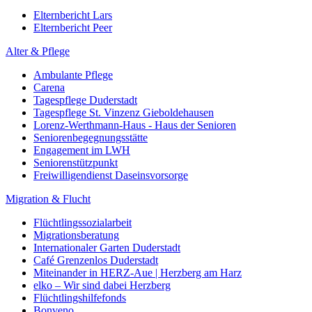
Elternbericht Lars
Elternbericht Peer
Alter & Pflege
Ambulante Pflege
Carena
Tagespflege Duderstadt
Tagespflege St. Vinzenz Gieboldehausen
Lorenz-Werthmann-Haus - Haus der Senioren
Seniorenbegegnungsstätte
Engagement im LWH
Seniorenstützpunkt
Freiwilligendienst Daseinsvorsorge
Migration & Flucht
Flüchtlingssozialarbeit
Migrationsberatung
Internationaler Garten Duderstadt
Café Grenzenlos Duderstadt
Miteinander in HERZ-Aue | Herzberg am Harz
elko – Wir sind dabei Herzberg
Flüchtlingshilfefonds
Bonveno