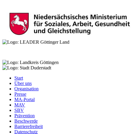
Start
Über uns
Menu
Organisation
Footer
Presse
MA-Portal
MAV
SBV
Prävention
Beschwerde
Barrierefreiheit
Datenschutz