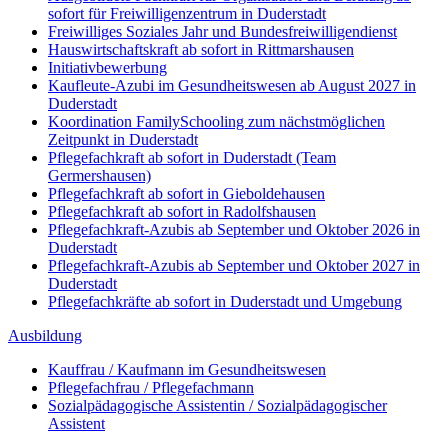
sofort für Freiwilligenzentrum in Duderstadt
Freiwilliges Soziales Jahr und Bundesfreiwilligendienst
Hauswirtschaftskraft ab sofort in Rittmarshausen
Initiativbewerbung
Kaufleute-Azubi im Gesundheitswesen ab August 2027 in
Duderstadt
Koordination FamilySchooling zum nächstmöglichen
Zeitpunkt in Duderstadt
Pflegefachkraft ab sofort in Duderstadt (Team
Germershausen)
Pflegefachkraft ab sofort in Gieboldehausen
Pflegefachkraft ab sofort in Radolfshausen
Pflegefachkraft-Azubis ab September und Oktober 2026 in
Duderstadt
Pflegefachkraft-Azubis ab September und Oktober 2027 in
Duderstadt
Pflegefachkräfte ab sofort in Duderstadt und Umgebung
Ausbildung
Kauffrau / Kaufmann im Gesundheitswesen
Pflegefachfrau / Pflegefachmann
Sozialpädagogische Assistentin / Sozialpädagogischer
Assistent