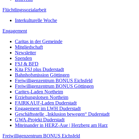
Flüchtlingssozialarbeit
Interkulturelle Woche
Engagement
Caritas in der Gemeinde
Mitgliedschaft
Newsletter
Spenden
FSJ & BFD
Kita FSJ plus Duderstadt
Bahnhofsmission Göttingen
Freiwilligenzentrum BONUS Eichsfeld
Freiwilligenzentrum BONUS Göttingen
Caritex-Laden Northeim
Erziehungslotsen Northeim
FAIRKAUF-Laden Duderstadt
Engagement im LWH Duderstadt
Geschäftsstelle „Inklusion bewegen“ Duderstadt
GWA-Projekt Duderstadt
Miteinander in HERZ-Aue | Herzberg am Harz
Freiwilligenzentrum BONUS Eichsfeld