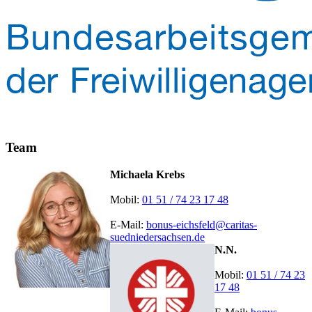
Team
Michaela Krebs
Mobil:
01 51 / 74 23 17 48
E-Mail:
bonus-eichsfeld@caritas-
suedniedersachsen.de
N.N.
Mobil:
01 51 / 74 23
17 48