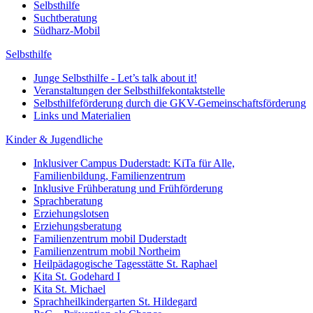
Selbsthilfe
Suchtberatung
Südharz-Mobil
Selbsthilfe
Junge Selbsthilfe - Let’s talk about it!
Veranstaltungen der Selbsthilfekontaktstelle
Selbsthilfeförderung durch die GKV-Gemeinschaftsförderung
Links und Materialien
Kinder & Jugendliche
Inklusiver Campus Duderstadt: KiTa für Alle,
Familienbildung, Familienzentrum
Inklusive Frühberatung und Frühförderung
Sprachberatung
Erziehungslotsen
Erziehungsberatung
Familienzentrum mobil Duderstadt
Familienzentrum mobil Northeim
Heilpädagogische Tagesstätte St. Raphael
Kita St. Godehard I
Kita St. Michael
Sprachheilkindergarten St. Hildegard