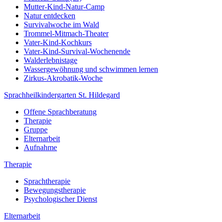
Mutter-Kind-Natur-Camp
Natur entdecken
Survivalwoche im Wald
Trommel-Mitmach-Theater
Vater-Kind-Kochkurs
Vater-Kind-Survival-Wochenende
Walderlebnistage
Wassergewöhnung und schwimmen lernen
Zirkus-Akrobatik-Woche
Sprachheilkindergarten St. Hildegard
Offene Sprachberatung
Therapie
Gruppe
Elternarbeit
Aufnahme
Therapie
Sprachtherapie
Bewegungstherapie
Psychologischer Dienst
Elternarbeit