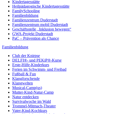
Kindertagesstätte
Heilpädagogische Kindertagesstätte
FamilySchooling
Familienbildung
Familienzentrum Duderstadt
Familienzentrum mobil Duderstadt
Geschäftsstelle „Inklusion bewegen“
GWA-Projekt Duderstadt
PaC – Prävention als Chance
Familienbildung
Club der Knirpse
DELFI®- und PEKiP®-Kurse
Erste-Hilfe-Kinderkurs
Ferien im Schwimm- und Freibad
Fußball & Fun
Klangforschende
Klangwelten
Musical-Camp(us)
Mutter-Kind-Natur-Camp
Natur entdecken
Survivalwoche im Wald
Trommel-Mitmach-Theater
Vater-Kind-Kochkurs