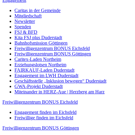
Engagement
Caritas in der Gemeinde
Mitgliedschaft
Newsletter
Spenden
FSJ & BFD
Kita FSJ plus Duderstadt
Bahnhofsmission Göttingen
Freiwilligenzentrum BONUS Eichsfeld
Freiwilligenzentrum BONUS Göttingen
Caritex-Laden Northeim
Erziehungslotsen Northeim
FAIRKAUF-Laden Duderstadt
Engagement im LWH Duderstadt
Geschäftsstelle „Inklusion bewegen“ Duderstadt
GWA-Projekt Duderstadt
Miteinander in HERZ-Aue | Herzberg am Harz
Freiwilligenzentrum BONUS Eichsfeld
Engagement finden im Eichsfeld
Freiwillige finden im Eichsfeld
Freiwilligenzentrum BONUS Göttingen