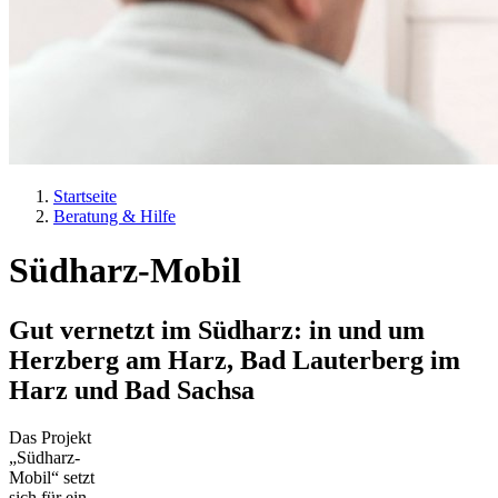
Startseite
Beratung & Hilfe
Pfadnavigation
Südharz-Mobil
Gut vernetzt im Südharz: in und um
Herzberg am Harz, Bad Lauterberg im
Harz und Bad Sachsa
Das Projekt
„Südharz-
Mobil“ setzt
sich für ein