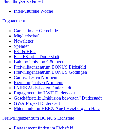
Flüchtlingssozialarbeit
Interkulturelle Woche
Engagement
Caritas in der Gemeinde
Mitgliedschaft
Newsletter
Spenden
FSJ & BFD
Kita FSJ plus Duderstadt
Bahnhofsmission Göttingen
Freiwilligenzentrum BONUS Eichsfeld
Freiwilligenzentrum BONUS Göttingen
Caritex-Laden Northeim
Erziehungslotsen Northeim
FAIRKAUF-Laden Duderstadt
Engagement im LWH Duderstadt
Geschäftsstelle „Inklusion bewegen“ Duderstadt
GWA-Projekt Duderstadt
Miteinander in HERZ-Aue | Herzberg am Harz
Freiwilligenzentrum BONUS Eichsfeld
Engagement finden im Eichsfeld