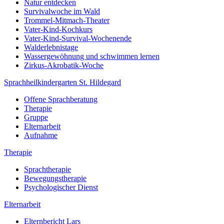
Natur entdecken
Survivalwoche im Wald
Trommel-Mitmach-Theater
Vater-Kind-Kochkurs
Vater-Kind-Survival-Wochenende
Walderlebnistage
Wassergewöhnung und schwimmen lernen
Zirkus-Akrobatik-Woche
Sprachheilkindergarten St. Hildegard
Offene Sprachberatung
Therapie
Gruppe
Elternarbeit
Aufnahme
Therapie
Sprachtherapie
Bewegungstherapie
Psychologischer Dienst
Elternarbeit
Elternbericht Lars