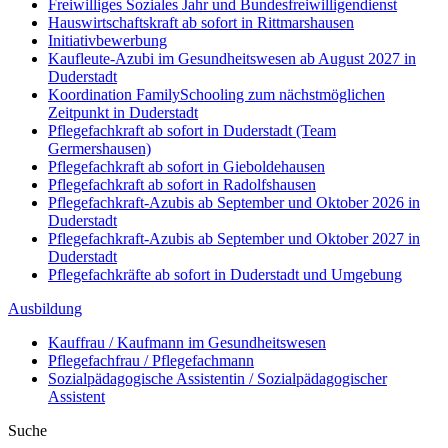
Freiwilliges Soziales Jahr und Bundesfreiwilligendienst
Hauswirtschaftskraft ab sofort in Rittmarshausen
Initiativbewerbung
Kaufleute-Azubi im Gesundheitswesen ab August 2027 in
Duderstadt
Koordination FamilySchooling zum nächstmöglichen
Zeitpunkt in Duderstadt
Pflegefachkraft ab sofort in Duderstadt (Team
Germershausen)
Pflegefachkraft ab sofort in Gieboldehausen
Pflegefachkraft ab sofort in Radolfshausen
Pflegefachkraft-Azubis ab September und Oktober 2026 in
Duderstadt
Pflegefachkraft-Azubis ab September und Oktober 2027 in
Duderstadt
Pflegefachkräfte ab sofort in Duderstadt und Umgebung
Ausbildung
Kauffrau / Kaufmann im Gesundheitswesen
Pflegefachfrau / Pflegefachmann
Sozialpädagogische Assistentin / Sozialpädagogischer
Assistent
Suche