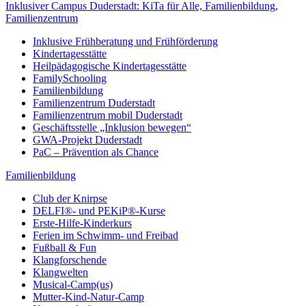
Inklusiver Campus Duderstadt: KiTa für Alle, Familienbildung,
Familienzentrum
Inklusive Frühberatung und Frühförderung
Kindertagesstätte
Heilpädagogische Kindertagesstätte
FamilySchooling
Familienbildung
Familienzentrum Duderstadt
Familienzentrum mobil Duderstadt
Geschäftsstelle „Inklusion bewegen“
GWA-Projekt Duderstadt
PaC – Prävention als Chance
Familienbildung
Club der Knirpse
DELFI®- und PEKiP®-Kurse
Erste-Hilfe-Kinderkurs
Ferien im Schwimm- und Freibad
Fußball & Fun
Klangforschende
Klangwelten
Musical-Camp(us)
Mutter-Kind-Natur-Camp