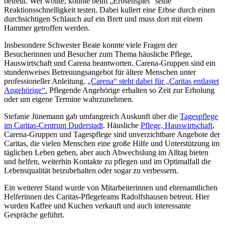
betreut. Wer wollte, konnte beim „Erbsenspiel“ seine
Reaktionsschnelligkeit testen. Dabei kullert eine Erbse durch einen
durchsichtigen Schlauch auf ein Brett und muss dort mit einem
Hammer getroffen werden.
Insbesondere Schwester Beate konnte viele Fragen der
Besucherinnen und Besucher zum Thema häusliche Pflege,
Hauswirtschaft und Carena beantworten. Carena-Gruppen sind ein
stundenweises Betreuungsangebot für ältere Menschen unter
professioneller Anleitung.
„Carena“ steht dabei für „Caritas entlastet
Angehörige“.
Pflegende Angehörige erhalten so Zeit zur Erholung
oder um eigene Termine wahrzunehmen.
Stefanie Jünemann gab umfangreich Auskunft über die
Tagespflege
im Caritas-Centrum Duderstadt
. Häusliche
Pflege, Hauswirtschaft
,
Carena-Gruppen und Tagespflege sind unverzichtbare Angebote der
Caritas, die vielen Menschen eine große Hilfe und Unterstützung im
täglichen Leben geben, aber auch Abwechslung im Alltag bieten
und helfen, weiterhin Kontakte zu pflegen und im Optimalfall die
Lebensqualität beizubehalten oder sogar zu verbessern.
Ein weiterer Stand wurde von Mitarbeiterinnen und ehrenamtlichen
Helferinnen des Caritas-Pflegeteams Radolfshausen betreut. Hier
wurden Kaffee und Kuchen verkauft und auch interessante
Gespräche geführt.