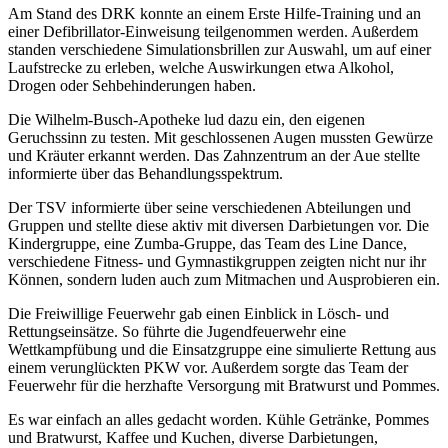
Am Stand des DRK konnte an einem Erste Hilfe-Training und an
einer Defibrillator-Einweisung teilgenommen werden. Außerdem
standen verschiedene Simulationsbrillen zur Auswahl, um auf einer
Laufstrecke zu erleben, welche Auswirkungen etwa Alkohol,
Drogen oder Sehbehinderungen haben.
Die Wilhelm-Busch-Apotheke lud dazu ein, den eigenen
Geruchssinn zu testen. Mit geschlossenen Augen mussten Gewürze
und Kräuter erkannt werden. Das Zahnzentrum an der Aue stellte
informierte über das Behandlungsspektrum.
Der TSV informierte über seine verschiedenen Abteilungen und
Gruppen und stellte diese aktiv mit diversen Darbietungen vor. Die
Kindergruppe, eine Zumba-Gruppe, das Team des Line Dance,
verschiedene Fitness- und Gymnastikgruppen zeigten nicht nur ihr
Können, sondern luden auch zum Mitmachen und Ausprobieren ein.
Die Freiwillige Feuerwehr gab einen Einblick in Lösch- und
Rettungseinsätze. So führte die Jugendfeuerwehr eine
Wettkampfübung und die Einsatzgruppe eine simulierte Rettung aus
einem verunglückten PKW vor. Außerdem sorgte das Team der
Feuerwehr für die herzhafte Versorgung mit Bratwurst und Pommes.
Es war einfach an alles gedacht worden. Kühle Getränke, Pommes
und Bratwurst, Kaffee und Kuchen, diverse Darbietungen,