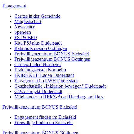
Engagement
Caritas in der Gemeinde
Mitgliedschaft
Newsletter
Spenden
FSJ & BFD
Kita FSJ plus Duderstadt
Bahnhofsmission Göttingen
Freiwilligenzentrum BONUS Eichsfeld
Freiwilligenzentrum BONUS Göttingen
Caritex-Laden Northeim
Erziehungslotsen Northeim
FAIRKAUF-Laden Duderstadt
Engagement im LWH Duderstadt
Geschäftsstelle „Inklusion bewegen“ Duderstadt
GWA-Projekt Duderstadt
Miteinander in HERZ-Aue | Herzberg am Harz
Freiwilligenzentrum BONUS Eichsfeld
Engagement finden im Eichsfeld
Freiwillige finden im Eichsfeld
Freiwilligenzentrum BONUS Göttingen