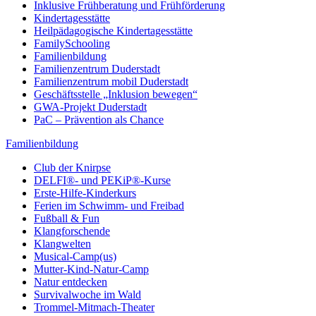
Inklusive Frühberatung und Frühförderung
Kindertagesstätte
Heilpädagogische Kindertagesstätte
FamilySchooling
Familienbildung
Familienzentrum Duderstadt
Familienzentrum mobil Duderstadt
Geschäftsstelle „Inklusion bewegen“
GWA-Projekt Duderstadt
PaC – Prävention als Chance
Familienbildung
Club der Knirpse
DELFI®- und PEKiP®-Kurse
Erste-Hilfe-Kinderkurs
Ferien im Schwimm- und Freibad
Fußball & Fun
Klangforschende
Klangwelten
Musical-Camp(us)
Mutter-Kind-Natur-Camp
Natur entdecken
Survivalwoche im Wald
Trommel-Mitmach-Theater