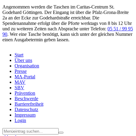
Angenommen werden die Taschen im Caritas-Centrum St.
Godehard Göttingen. Der Eingang ist über die Pfalz-Grona-Breite
2a an der Ecke zur Godehardstraße erreichbar. Die
Spendenannahme erfolgt über die Pforte werktags von 8 bis 12 Uhr
und zu weiteren Zeiten nach Absprache unter Telefon:
05 51 / 99 95
90
. Wer eine Tasche benötigt, kann sich unter der gleichen Nummer
einen Ausgabetermin geben lassen.
Start
Über uns
Menu
Organisation
Footer
Presse
MA-Portal
MAV
SBV
Prävention
Beschwerde
Barrierefreiheit
Datenschutz
Impressum
Login