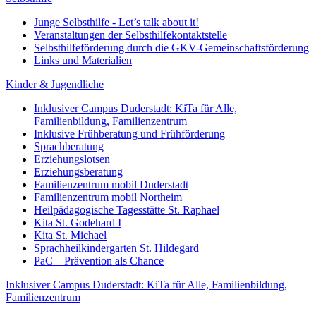
Junge Selbsthilfe - Let’s talk about it!
Veranstaltungen der Selbsthilfekontaktstelle
Selbsthilfeförderung durch die GKV-Gemeinschaftsförderung
Links und Materialien
Kinder & Jugendliche
Inklusiver Campus Duderstadt: KiTa für Alle,
Familienbildung, Familienzentrum
Inklusive Frühberatung und Frühförderung
Sprachberatung
Erziehungslotsen
Erziehungsberatung
Familienzentrum mobil Duderstadt
Familienzentrum mobil Northeim
Heilpädagogische Tagesstätte St. Raphael
Kita St. Godehard I
Kita St. Michael
Sprachheilkindergarten St. Hildegard
PaC – Prävention als Chance
Inklusiver Campus Duderstadt: KiTa für Alle, Familienbildung,
Familienzentrum