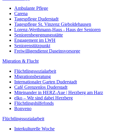
Ambulante Pflege
Carena
Tagespflege Duderstadt
Tagespflege St. Vinzenz Gieboldehausen
Lorenz-Werthmann-Haus - Haus der Senioren
Seniorenbegegnungsstätte
Engagement im LWH
Seniorenstützpunkt
Freiwilligendienst Daseinsvorsorge
Migration & Flucht
Flüchtlingssozialarbeit
Migrationsberatung
Internationaler Garten Duderstadt
Café Grenzenlos Duderstadt
Miteinander in HERZ-Aue | Herzberg am Harz
elko – Wir sind dabei Herzberg
Flüchtlingshilfefonds
Bonveno
Flüchtlingssozialarbeit
Interkulturelle Woche