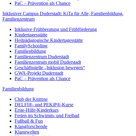
PaC – Prävention als Chance
Inklusiver Campus Duderstadt: KiTa für Alle, Familienbildung,
Familienzentrum
Inklusive Frühberatung und Frühförderung
Kindertagesstätte
Heilpädagogische Kindertagesstätte
FamilySchooling
Familienbildung
Familienzentrum Duderstadt
Familienzentrum mobil Duderstadt
Geschäftsstelle „Inklusion bewegen“
GWA-Projekt Duderstadt
PaC – Prävention als Chance
Familienbildung
Club der Knirpse
DELFI®- und PEKiP®-Kurse
Erste-Hilfe-Kinderkurs
Ferien im Schwimm- und Freibad
Fußball & Fun
Klangforschende
Klangwelten