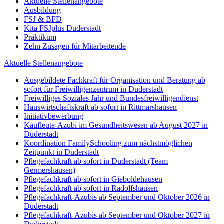
Aktuelle Stellenangebote
Ausbildung
FSJ & BFD
Kita FSJplus Duderstadt
Praktikum
Zehn Zusagen für Mitarbeitende
Aktuelle Stellenangebote
Ausgebildete Fachkraft für Organisation und Beratung ab
sofort für Freiwilligenzentrum in Duderstadt
Freiwilliges Soziales Jahr und Bundesfreiwilligendienst
Hauswirtschaftskraft ab sofort in Rittmarshausen
Initiativbewerbung
Kaufleute-Azubi im Gesundheitswesen ab August 2027 in
Duderstadt
Koordination FamilySchooling zum nächstmöglichen
Zeitpunkt in Duderstadt
Pflegefachkraft ab sofort in Duderstadt (Team
Germershausen)
Pflegefachkraft ab sofort in Gieboldehausen
Pflegefachkraft ab sofort in Radolfshausen
Pflegefachkraft-Azubis ab September und Oktober 2026 in
Duderstadt
Pflegefachkraft-Azubis ab September und Oktober 2027 in