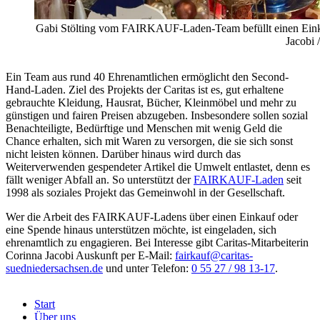
Gabi Stölting vom FAIRKAUF-Laden-Team befüllt einen Einkau
Jacobi /
Ein Team aus rund 40 Ehrenamtlichen ermöglicht den Second-
Hand-Laden. Ziel des Projekts der Caritas ist es, gut erhaltene
gebrauchte Kleidung, Hausrat, Bücher, Kleinmöbel und mehr zu
günstigen und fairen Preisen abzugeben. Insbesondere sollen sozial
Benachteiligte, Bedürftige und Menschen mit wenig Geld die
Chance erhalten, sich mit Waren zu versorgen, die sie sich sonst
nicht leisten können. Darüber hinaus wird durch das
Weiterverwenden gespendeter Artikel die Umwelt entlastet, denn es
fällt weniger Abfall an. So unterstützt der
FAIRKAUF-Laden
seit
1998 als soziales Projekt das Gemeinwohl in der Gesellschaft.
Wer die Arbeit des FAIRKAUF-Ladens über einen Einkauf oder
eine Spende hinaus unterstützen möchte, ist eingeladen, sich
ehrenamtlich zu engagieren. Bei Interesse gibt Caritas-Mitarbeiterin
Corinna Jacobi Auskunft per E-Mail:
fairkauf@caritas-
suedniedersachsen.de
und unter Telefon:
0 55 27 / 98 13-17
.
Start
Über uns