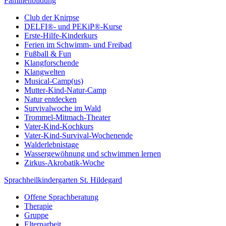
Familienbildung
Club der Knirpse
DELFI®- und PEKiP®-Kurse
Erste-Hilfe-Kinderkurs
Ferien im Schwimm- und Freibad
Fußball & Fun
Klangforschende
Klangwelten
Musical-Camp(us)
Mutter-Kind-Natur-Camp
Natur entdecken
Survivalwoche im Wald
Trommel-Mitmach-Theater
Vater-Kind-Kochkurs
Vater-Kind-Survival-Wochenende
Walderlebnistage
Wassergewöhnung und schwimmen lernen
Zirkus-Akrobatik-Woche
Sprachheilkindergarten St. Hildegard
Offene Sprachberatung
Therapie
Gruppe
Elternarbeit