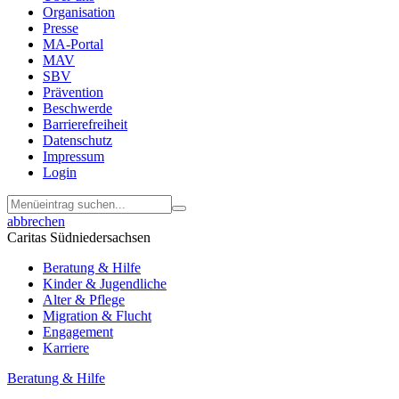
Menu
Organisation
Footer
Presse
MA-Portal
MAV
SBV
Prävention
Beschwerde
Barrierefreiheit
Datenschutz
Impressum
Login
abbrechen
Caritas Südniedersachsen
Beratung & Hilfe
Kinder & Jugendliche
Alter & Pflege
Migration & Flucht
Engagement
Karriere
Beratung & Hilfe