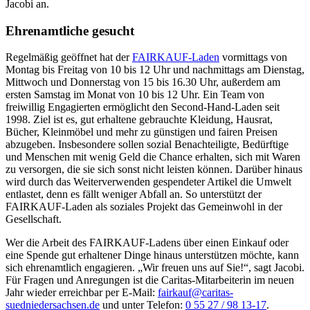
Jacobi an.
Ehrenamtliche gesucht
Regelmäßig geöffnet hat der
FAIRKAUF-Laden
vormittags von
Montag bis Freitag von 10 bis 12 Uhr und nachmittags am Dienstag,
Mittwoch und Donnerstag von 15 bis 16.30 Uhr, außerdem am
ersten Samstag im Monat von 10 bis 12 Uhr. Ein Team von
freiwillig Engagierten ermöglicht den Second-Hand-Laden seit
1998. Ziel ist es, gut erhaltene gebrauchte Kleidung, Hausrat,
Bücher, Kleinmöbel und mehr zu günstigen und fairen Preisen
abzugeben. Insbesondere sollen sozial Benachteiligte, Bedürftige
und Menschen mit wenig Geld die Chance erhalten, sich mit Waren
zu versorgen, die sie sich sonst nicht leisten können. Darüber hinaus
wird durch das Weiterverwenden gespendeter Artikel die Umwelt
entlastet, denn es fällt weniger Abfall an. So unterstützt der
FAIRKAUF-Laden als soziales Projekt das Gemeinwohl in der
Gesellschaft.
Wer die Arbeit des FAIRKAUF-Ladens über einen Einkauf oder
eine Spende gut erhaltener Dinge hinaus unterstützen möchte, kann
sich ehrenamtlich engagieren. „Wir freuen uns auf Sie!“, sagt Jacobi.
Für Fragen und Anregungen ist die Caritas-Mitarbeiterin im neuen
Jahr wieder erreichbar per E-Mail:
fairkauf@caritas-
suedniedersachsen.de
und unter Telefon:
0 55 27 / 98 13-17
.