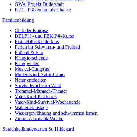
GWA-Projekt Duderstadt
PaC – Prävention als Chance
Familienbildung
Club der Knirpse
DELFI®- und PEKiP®-Kurse
Erste-Hilfe-Kinderkurs
Ferien im Schwimm- und Freibad
Fußball & Fun
Klangforschende
Klangwelten
Musical-Camp(us)
Mutter-Kind-Natur-Camp
Natur entdecken
Survivalwoche im Wald
Trommel-Mitmach-Theater
Vater-Kind-Kochkurs
Vater-Kind-Survival-Wochenende
Walderlebnistage
Wassergewöhnung und schwimmen lernen
Zirkus-Akrobatik-Woche
Sprachheilkindergarten St. Hildegard