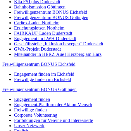
Kita FSJ plus Duderstadt
Bahnhofsmission Göttingen
Freiwilligenzentrum BONUS Eichsfeld
Freiwilligenzentrum BONUS Göttingen
Caritex-Laden Northeim
Erziehungslotsen Northeim
FAIRKAUF-Laden Duderstadt
Engagement im LWH Duderstadt
Geschäftsstelle „Inklusion bewegen“ Duderstadt
GWA-Projekt Duderstadt
Miteinander in HERZ-Aue | Herzberg am Harz
Freiwilligenzentrum BONUS Eichsfeld
Engagement finden im Eichsfeld
Freiwillige finden im Eichsfeld
Freiwilligenzentrum BONUS Göttingen
Engagement finden
Engagement-Plattform der Aktion Mensch
Freiwillige finden
Corporate Volunteering
Fortbildungen für Vereine und Interessierte
Unser Netzwerk
English