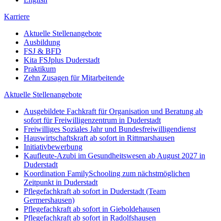
Karriere
Aktuelle Stellenangebote
Ausbildung
FSJ & BFD
Kita FSJplus Duderstadt
Praktikum
Zehn Zusagen für Mitarbeitende
Aktuelle Stellenangebote
Ausgebildete Fachkraft für Organisation und Beratung ab
sofort für Freiwilligenzentrum in Duderstadt
Freiwilliges Soziales Jahr und Bundesfreiwilligendienst
Hauswirtschaftskraft ab sofort in Rittmarshausen
Initiativbewerbung
Kaufleute-Azubi im Gesundheitswesen ab August 2027 in
Duderstadt
Koordination FamilySchooling zum nächstmöglichen
Zeitpunkt in Duderstadt
Pflegefachkraft ab sofort in Duderstadt (Team
Germershausen)
Pflegefachkraft ab sofort in Gieboldehausen
Pflegefachkraft ab sofort in Radolfshausen