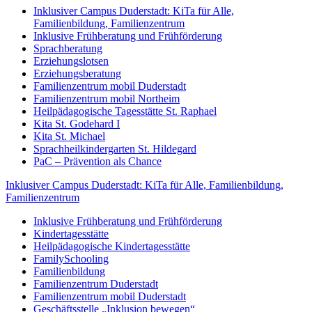
Inklusiver Campus Duderstadt: KiTa für Alle,
Familienbildung, Familienzentrum
Inklusive Frühberatung und Frühförderung
Sprachberatung
Erziehungslotsen
Erziehungsberatung
Familienzentrum mobil Duderstadt
Familienzentrum mobil Northeim
Heilpädagogische Tagesstätte St. Raphael
Kita St. Godehard I
Kita St. Michael
Sprachheilkindergarten St. Hildegard
PaC – Prävention als Chance
Inklusiver Campus Duderstadt: KiTa für Alle, Familienbildung,
Familienzentrum
Inklusive Frühberatung und Frühförderung
Kindertagesstätte
Heilpädagogische Kindertagesstätte
FamilySchooling
Familienbildung
Familienzentrum Duderstadt
Familienzentrum mobil Duderstadt
Geschäftsstelle „Inklusion bewegen“