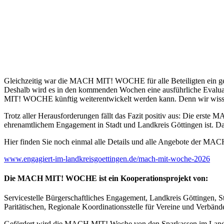
Gleichzeitig war die MACH MIT! WOCHE für alle Beteiligten ein gemei
Deshalb wird es in den kommenden Wochen eine ausführliche Evalua
MIT! WOCHE künftig weiterentwickelt werden kann. Denn wir wissen:
Trotz aller Herausforderungen fällt das Fazit positiv aus: Die er
ehrenamtlichem Engagement in Stadt und Landkreis Göttingen ist. D
Hier finden Sie noch einmal alle Details und alle Angebote der M
www.engagiert-im-landkreisgoettingen.de/mach-mit-woche-2026
Die MACH MIT! WOCHE ist ein Kooperationsprojekt von:
Servicestelle Bürgerschaftliches Engagement, Landkreis Göttingen, St
Paritätischen, Regionale Koordinationsstelle für Vereine und Verbänd
Gefördert wird die MACH MIT! Woche von den Sparkassen im Landkr