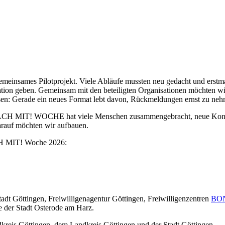
nsames Pilotprojekt. Viele Abläufe mussten neu gedacht und erstmals 
tion geben. Gemeinsam mit den beteiligten Organisationen möchten w
 Gerade ein neues Format lebt davon, Rückmeldungen ernst zu nehmen 
ste MACH MIT! WOCHE hat viele Menschen zusammengebracht, neue Kontak
arauf möchten wir aufbauen.
ACH MIT! Woche 2026:
adt Göttingen, Freiwilligenagentur Göttingen, Freiwilligenzentren
BON
e der Stadt Osterode am Harz.
eis Göttingen, dem Landkreis Göttingen und der Stadt Göttingen.