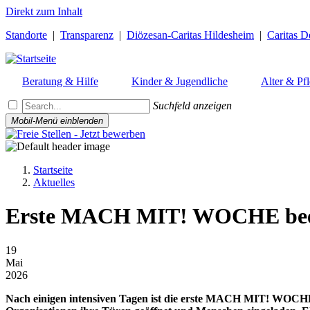
Direkt zum Inhalt
Standorte
|
Transparenz
|
Diözesan-Caritas Hildesheim
|
Caritas D
Beratung & Hilfe
Kinder & Jugendliche
Alter & Pf
Suchfeld anzeigen
Mobil-Menü einblenden
Startseite
Aktuelles
Pfadnavigation
Erste MACH MIT! WOCHE beend
19
Mai
2026
Nach einigen intensiven Tagen ist die erste MACH MIT! WOCHE i