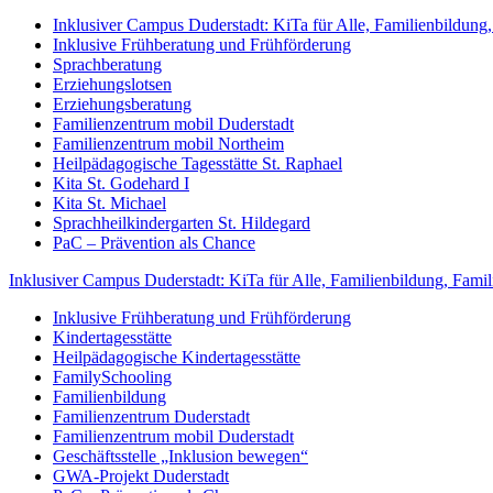
Inklusiver Campus Duderstadt: KiTa für Alle, Familienbildung
Inklusive Frühberatung und Frühförderung
Sprachberatung
Erziehungslotsen
Erziehungsberatung
Familienzentrum mobil Duderstadt
Familienzentrum mobil Northeim
Heilpädagogische Tagesstätte St. Raphael
Kita St. Godehard I
Kita St. Michael
Sprachheilkindergarten St. Hildegard
PaC – Prävention als Chance
Inklusiver Campus Duderstadt: KiTa für Alle, Familienbildung, Fami
Inklusive Frühberatung und Frühförderung
Kindertagesstätte
Heilpädagogische Kindertagesstätte
FamilySchooling
Familienbildung
Familienzentrum Duderstadt
Familienzentrum mobil Duderstadt
Geschäftsstelle „Inklusion bewegen“
GWA-Projekt Duderstadt