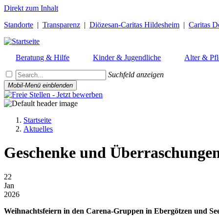
Direkt zum Inhalt
Standorte
|
Transparenz
|
Diözesan-Caritas Hildesheim
|
Caritas D
Beratung & Hilfe
Kinder & Jugendliche
Alter & Pf
Suchfeld anzeigen
Mobil-Menü einblenden
Startseite
Aktuelles
Pfadnavigation
Geschenke und Überraschunge
22
Jan
2026
Weihnachtsfeiern in den Carena-Gruppen in Ebergötzen und Se