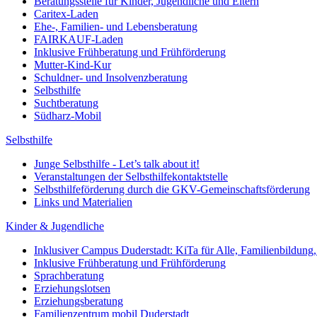
Beratungsstelle für Kinder, Jugendliche und Eltern
Caritex-Laden
Ehe-, Familien- und Lebensberatung
FAIRKAUF-Laden
Inklusive Frühberatung und Frühförderung
Mutter-Kind-Kur
Schuldner- und Insolvenzberatung
Selbsthilfe
Suchtberatung
Südharz-Mobil
Selbsthilfe
Junge Selbsthilfe - Let’s talk about it!
Veranstaltungen der Selbsthilfekontaktstelle
Selbsthilfeförderung durch die GKV-Gemeinschaftsförderung
Links und Materialien
Kinder & Jugendliche
Inklusiver Campus Duderstadt: KiTa für Alle, Familienbildung
Inklusive Frühberatung und Frühförderung
Sprachberatung
Erziehungslotsen
Erziehungsberatung
Familienzentrum mobil Duderstadt