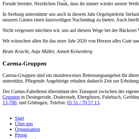
Freude bereitet. Herzlichen Dank, dass ihr immer wieder unsere Wei
In Seeburg unterstützte uns auch in diesem Jahr Orgelspielerin Stef
unseren Gästen einen kurzweiligen Nachmittag zu bieten. Auch hierf
Nicht vergessen möchten wir, uns auf diesem Wege bei der Bäckerei 
Wir wünschen allen für das neue Jahr 2026 von Herzen alles Gute u
Beate Kracht, Anja Müller, Annett Keisenberg
Carena-Gruppen
Carena-Gruppen sind ein stundenweises Betreuungsangebot für ältere 
unterstützt. Pflegende Angehörige erhalten dadurch Zeit zur Erhol
Der Caritas-Fahrdienst übernimmt den Transport zwischen der eigenen
Gruppen
in Desingerode, Duderstadt, Ebergötzen, Fuhrbach, Gerbling
13-700
, und Göttingen, Telefon:
05 51 / 70 57 13
.
Start
Über uns
Menu
Organisation
Footer
Presse