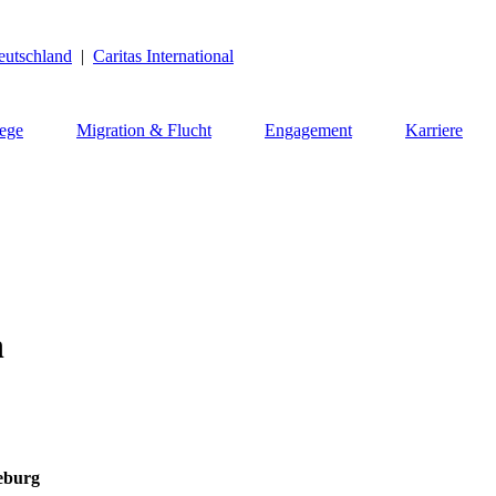
eutschland
|
Caritas International
lege
Migration & Flucht
Engagement
Karriere
n
eburg