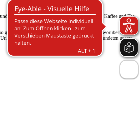
nd Seeburg. Die Tische waren festlich gedeckt, der Kaffee und Tee
o gab es für jeden von ihnen ein kleines Geschenk, worüber sie sich
Unsere alljährliche musikalischen Unterstützungen rundeten unsere