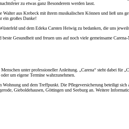
hnachtsfeier zu etwas ganz Besonderem werden lasst.
anie Walter aus Krebeck mit ihrem musikalischen Können und ließ uns ge
ür ein großes Danke!
Wüstefeld und dem Edeka Carsten Heiwig zu bedanken, die uns jeweils
nd beste Gesundheit und freuen uns auf noch viele gemeinsame Carena-
Menschen unter professioneller Anleitung. „Carena“ steht dabei für „C
ung oder um eigene Termine wahrzunehmen.
 Wohnung und dem Treffpunkt. Die Pflegeversicherung beteiligt sich a
erode, Gieboldehausen, Göttingen und Seeburg an. Weitere Information