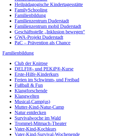
Heilpädagogische Kindertagesstätte
FamilySchooling
Familienbildung
Familienzentrum Duderstadt
Familienzentrum mobil Duderstadt
Geschäftsstelle „Inklusion bewegen“
GWA-Projekt Duderstadt
PaC – Prävention als Chance
Familienbildung
Club der Knirpse
DELFI®- und PEKiP®-Kurse
Erste-Hilfe-Kinderkurs
Ferien im Schwimm- und Freibad
Fußball & Fun
Klangforschende
Klangwelten
Musical-Camp(us)
Mutter-Kind-Natur-Camp
Natur entdecken
Survivalwoche im Wald
Trommel-Mitmach-Theater
Vater-Kind-Kochkurs
Vater-Kind-Survival-Wochenende