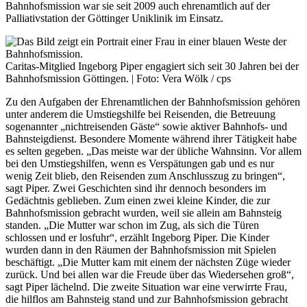
Bahnhofsmission war sie seit 2009 auch ehrenamtlich auf der
Palliativstation der Göttinger Uniklinik im Einsatz.
Caritas-Mitglied Ingeborg Piper engagiert sich seit 30 Jahren bei der
Bahnhofsmission Göttingen. | Foto: Vera Wölk / cps
Zu den Aufgaben der Ehrenamtlichen der Bahnhofsmission gehören
unter anderem die Umstiegshilfe bei Reisenden, die Betreuung
sogenannter „nichtreisenden Gäste“ sowie aktiver Bahnhofs- und
Bahnsteigdienst. Besondere Momente während ihrer Tätigkeit habe
es selten gegeben. „Das meiste war der übliche Wahnsinn. Vor allem
bei den Umstiegshilfen, wenn es Verspätungen gab und es nur
wenig Zeit blieb, den Reisenden zum Anschlusszug zu bringen“,
sagt Piper. Zwei Geschichten sind ihr dennoch besonders im
Gedächtnis geblieben. Zum einen zwei kleine Kinder, die zur
Bahnhofsmission gebracht wurden, weil sie allein am Bahnsteig
standen. „Die Mutter war schon im Zug, als sich die Türen
schlossen und er losfuhr“, erzählt Ingeborg Piper. Die Kinder
wurden dann in den Räumen der Bahnhofsmission mit Spielen
beschäftigt. „Die Mutter kam mit einem der nächsten Züge wieder
zurück. Und bei allen war die Freude über das Wiedersehen groß“,
sagt Piper lächelnd. Die zweite Situation war eine verwirrte Frau,
die hilflos am Bahnsteig stand und zur Bahnhofsmission gebracht