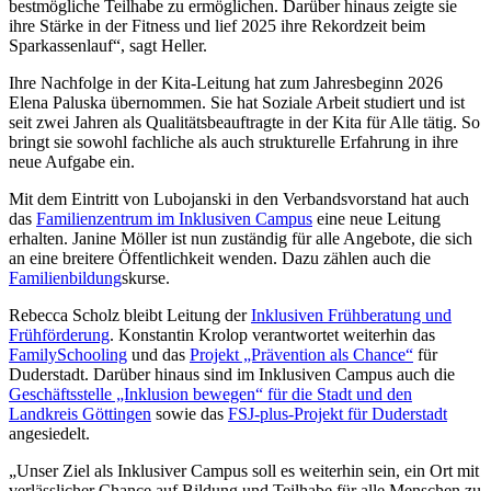
bestmögliche Teilhabe zu ermöglichen. Darüber hinaus zeigte sie
ihre Stärke in der Fitness und lief 2025 ihre Rekordzeit beim
Sparkassenlauf“, sagt Heller.
Ihre Nachfolge in der Kita-Leitung hat zum Jahresbeginn 2026
Elena Paluska übernommen. Sie hat Soziale Arbeit studiert und ist
seit zwei Jahren als Qualitätsbeauftragte in der Kita für Alle tätig. So
bringt sie sowohl fachliche als auch strukturelle Erfahrung in ihre
neue Aufgabe ein.
Mit dem Eintritt von Lubojanski in den Verbandsvorstand hat auch
das
Familienzentrum im Inklusiven Campus
eine neue Leitung
erhalten. Janine Möller ist nun zuständig für alle Angebote, die sich
an eine breitere Öffentlichkeit wenden. Dazu zählen auch die
Familienbildung
skurse.
Rebecca Scholz bleibt Leitung der
Inklusiven Frühberatung und
Frühförderung
. Konstantin Krolop verantwortet weiterhin das
FamilySchooling
und das
Projekt „Prävention als Chance“
für
Duderstadt. Darüber hinaus sind im Inklusiven Campus auch die
Geschäftsstelle „Inklusion bewegen“ für die Stadt und den
Landkreis Göttingen
sowie das
FSJ-plus-Projekt für Duderstadt
angesiedelt.
„Unser Ziel als Inklusiver Campus soll es weiterhin sein, ein Ort mit
verlässlicher Chance auf Bildung und Teilhabe für alle Menschen zu