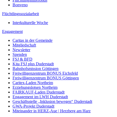
Flüchtlingshilfefonds
Bonveno
Flüchtlingssozialarbeit
Interkulturelle Woche
Engagement
Caritas in der Gemeinde
Mitgliedschaft
Newsletter
Spenden
FSJ & BFD
Kita FSJ plus Duderstadt
Bahnhofsmission Göttingen
Freiwilligenzentrum BONUS Eichsfeld
Freiwilligenzentrum BONUS Göttingen
Caritex-Laden Northeim
Erziehungslotsen Northeim
FAIRKAUF-Laden Duderstadt
Engagement im LWH Duderstadt
Geschäftsstelle „Inklusion bewegen“ Duderstadt
GWA-Projekt Duderstadt
Miteinander in HERZ-Aue | Herzberg am Harz