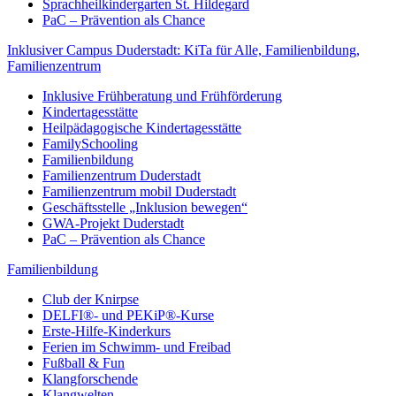
Sprachheilkindergarten St. Hildegard
PaC – Prävention als Chance
Inklusiver Campus Duderstadt: KiTa für Alle, Familienbildung,
Familienzentrum
Inklusive Frühberatung und Frühförderung
Kindertagesstätte
Heilpädagogische Kindertagesstätte
FamilySchooling
Familienbildung
Familienzentrum Duderstadt
Familienzentrum mobil Duderstadt
Geschäftsstelle „Inklusion bewegen“
GWA-Projekt Duderstadt
PaC – Prävention als Chance
Familienbildung
Club der Knirpse
DELFI®- und PEKiP®-Kurse
Erste-Hilfe-Kinderkurs
Ferien im Schwimm- und Freibad
Fußball & Fun
Klangforschende
Klangwelten