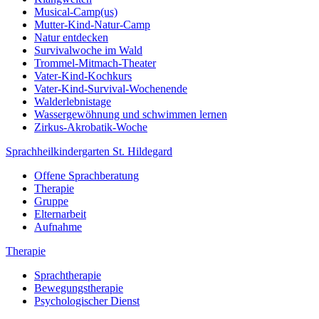
Musical-Camp(us)
Mutter-Kind-Natur-Camp
Natur entdecken
Survivalwoche im Wald
Trommel-Mitmach-Theater
Vater-Kind-Kochkurs
Vater-Kind-Survival-Wochenende
Walderlebnistage
Wassergewöhnung und schwimmen lernen
Zirkus-Akrobatik-Woche
Sprachheilkindergarten St. Hildegard
Offene Sprachberatung
Therapie
Gruppe
Elternarbeit
Aufnahme
Therapie
Sprachtherapie
Bewegungstherapie
Psychologischer Dienst