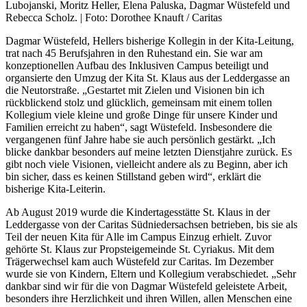
Lubojanski, Moritz Heller, Elena Paluska, Dagmar Wüstefeld und
Rebecca Scholz. | Foto: Dorothee Knauft / Caritas
Dagmar Wüstefeld, Hellers bisherige Kollegin in der Kita-Leitung,
trat nach 45 Berufsjahren in den Ruhestand ein. Sie war am
konzeptionellen Aufbau des Inklusiven Campus beteiligt und
organsierte den Umzug der Kita St. Klaus aus der Leddergasse an
die Neutorstraße. „Gestartet mit Zielen und Visionen bin ich
rückblickend stolz und glücklich, gemeinsam mit einem tollen
Kollegium viele kleine und große Dinge für unsere Kinder und
Familien erreicht zu haben“, sagt Wüstefeld. Insbesondere die
vergangenen fünf Jahre habe sie auch persönlich gestärkt. „Ich
blicke dankbar besonders auf meine letzten Dienstjahre zurück. Es
gibt noch viele Visionen, vielleicht andere als zu Beginn, aber ich
bin sicher, dass es keinen Stillstand geben wird“, erklärt die
bisherige Kita-Leiterin.
Ab August 2019 wurde die Kindertagesstätte St. Klaus in der
Leddergasse von der Caritas Südniedersachsen betrieben, bis sie als
Teil der neuen Kita für Alle im Campus Einzug erhielt. Zuvor
gehörte St. Klaus zur Propsteigemeinde St. Cyriakus. Mit dem
Trägerwechsel kam auch Wüstefeld zur Caritas. Im Dezember
wurde sie von Kindern, Eltern und Kollegium verabschiedet. „Sehr
dankbar sind wir für die von Dagmar Wüstefeld geleistete Arbeit,
besonders ihre Herzlichkeit und ihren Willen, allen Menschen eine