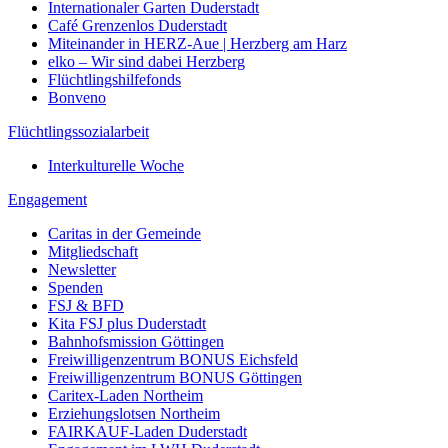
Internationaler Garten Duderstadt
Café Grenzenlos Duderstadt
Miteinander in HERZ-Aue | Herzberg am Harz
elko – Wir sind dabei Herzberg
Flüchtlingshilfefonds
Bonveno
Flüchtlingssozialarbeit
Interkulturelle Woche
Engagement
Caritas in der Gemeinde
Mitgliedschaft
Newsletter
Spenden
FSJ & BFD
Kita FSJ plus Duderstadt
Bahnhofsmission Göttingen
Freiwilligenzentrum BONUS Eichsfeld
Freiwilligenzentrum BONUS Göttingen
Caritex-Laden Northeim
Erziehungslotsen Northeim
FAIRKAUF-Laden Duderstadt