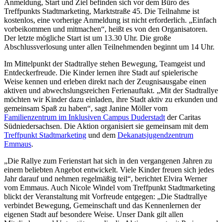
Anmeldung, Start und Ziel befinden sich vor dem Büro des
Treffpunkts Stadtmarketing, Marktstraße 45. Die Teilnahme ist
kostenlos, eine vorherige Anmeldung ist nicht erforderlich. „Einfach
vorbeikommen und mitmachen“, heißt es von den Organisatoren.
Der letzte mögliche Start ist um 13.30 Uhr. Die große
Abschlussverlosung unter allen Teilnehmenden beginnt um 14 Uhr.
Im Mittelpunkt der Stadtrallye stehen Bewegung, Teamgeist und
Entdeckerfreude. Die Kinder lernen ihre Stadt auf spielerische
Weise kennen und erleben direkt nach der Zeugnisausgabe einen
aktiven und abwechslungsreichen Ferienauftakt. „Mit der Stadtrallye
möchten wir Kinder dazu einladen, ihre Stadt aktiv zu erkunden und
gemeinsam Spaß zu haben“, sagt Janine Möller vom
Familienzentrum im Inklusiven Campus Duderstadt
der Caritas
Südniedersachsen. Die Aktion organisiert sie gemeinsam mit dem
Treffpunkt Stadtmarketing
und dem
Dekanatsjugendzentrum
Emmaus
.
„Die Rallye zum Ferienstart hat sich in den vergangenen Jahren zu
einem beliebten Angebot entwickelt. Viele Kinder freuen sich jedes
Jahr darauf und nehmen regelmäßig teil“, berichtet Elvira Werner
vom Emmaus. Auch Nicole Windel vom Treffpunkt Stadtmarketing
blickt der Veranstaltung mit Vorfreude entgegen: „Die Stadtrallye
verbindet Bewegung, Gemeinschaft und das Kennenlernen der
eigenen Stadt auf besondere Weise. Unser Dank gilt allen