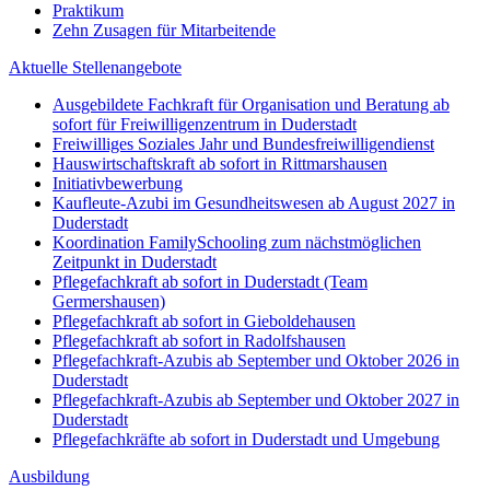
Praktikum
Zehn Zusagen für Mitarbeitende
Aktuelle Stellenangebote
Ausgebildete Fachkraft für Organisation und Beratung ab
sofort für Freiwilligenzentrum in Duderstadt
Freiwilliges Soziales Jahr und Bundesfreiwilligendienst
Hauswirtschaftskraft ab sofort in Rittmarshausen
Initiativbewerbung
Kaufleute-Azubi im Gesundheitswesen ab August 2027 in
Duderstadt
Koordination FamilySchooling zum nächstmöglichen
Zeitpunkt in Duderstadt
Pflegefachkraft ab sofort in Duderstadt (Team
Germershausen)
Pflegefachkraft ab sofort in Gieboldehausen
Pflegefachkraft ab sofort in Radolfshausen
Pflegefachkraft-Azubis ab September und Oktober 2026 in
Duderstadt
Pflegefachkraft-Azubis ab September und Oktober 2027 in
Duderstadt
Pflegefachkräfte ab sofort in Duderstadt und Umgebung
Ausbildung