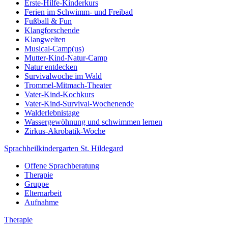
Erste-Hilfe-Kinderkurs
Ferien im Schwimm- und Freibad
Fußball & Fun
Klangforschende
Klangwelten
Musical-Camp(us)
Mutter-Kind-Natur-Camp
Natur entdecken
Survivalwoche im Wald
Trommel-Mitmach-Theater
Vater-Kind-Kochkurs
Vater-Kind-Survival-Wochenende
Walderlebnistage
Wassergewöhnung und schwimmen lernen
Zirkus-Akrobatik-Woche
Sprachheilkindergarten St. Hildegard
Offene Sprachberatung
Therapie
Gruppe
Elternarbeit
Aufnahme
Therapie