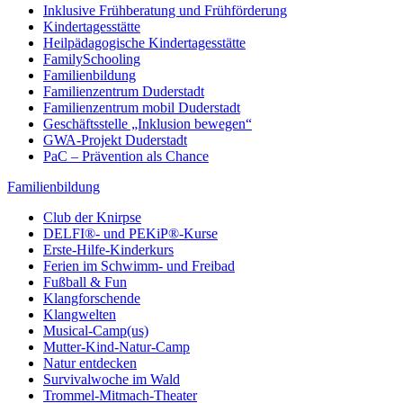
Inklusive Frühberatung und Frühförderung
Kindertagesstätte
Heilpädagogische Kindertagesstätte
FamilySchooling
Familienbildung
Familienzentrum Duderstadt
Familienzentrum mobil Duderstadt
Geschäftsstelle „Inklusion bewegen“
GWA-Projekt Duderstadt
PaC – Prävention als Chance
Familienbildung
Club der Knirpse
DELFI®- und PEKiP®-Kurse
Erste-Hilfe-Kinderkurs
Ferien im Schwimm- und Freibad
Fußball & Fun
Klangforschende
Klangwelten
Musical-Camp(us)
Mutter-Kind-Natur-Camp
Natur entdecken
Survivalwoche im Wald
Trommel-Mitmach-Theater