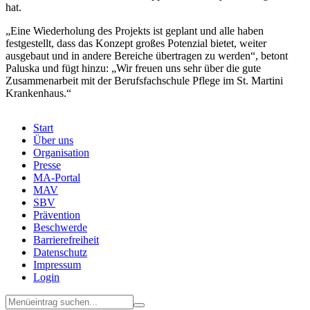
hat.
„Eine Wiederholung des Projekts ist geplant und alle haben
festgestellt, dass das Konzept großes Potenzial bietet, weiter
ausgebaut und in andere Bereiche übertragen zu werden“, betont
Paluska und fügt hinzu: „Wir freuen uns sehr über die gute
Zusammenarbeit mit der Berufsfachschule Pflege im St. Martini
Krankenhaus.“
Start
Über uns
Menu
Organisation
Footer
Presse
MA-Portal
MAV
SBV
Prävention
Beschwerde
Barrierefreiheit
Datenschutz
Impressum
Login