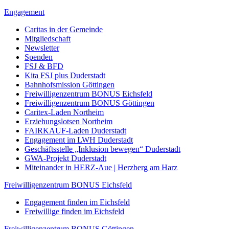
Engagement
Caritas in der Gemeinde
Mitgliedschaft
Newsletter
Spenden
FSJ & BFD
Kita FSJ plus Duderstadt
Bahnhofsmission Göttingen
Freiwilligenzentrum BONUS Eichsfeld
Freiwilligenzentrum BONUS Göttingen
Caritex-Laden Northeim
Erziehungslotsen Northeim
FAIRKAUF-Laden Duderstadt
Engagement im LWH Duderstadt
Geschäftsstelle „Inklusion bewegen“ Duderstadt
GWA-Projekt Duderstadt
Miteinander in HERZ-Aue | Herzberg am Harz
Freiwilligenzentrum BONUS Eichsfeld
Engagement finden im Eichsfeld
Freiwillige finden im Eichsfeld
Freiwilligenzentrum BONUS Göttingen