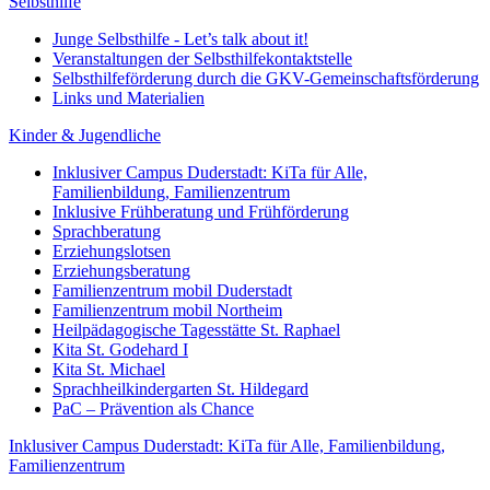
Selbsthilfe
Junge Selbsthilfe - Let’s talk about it!
Veranstaltungen der Selbsthilfekontaktstelle
Selbsthilfeförderung durch die GKV-Gemeinschaftsförderung
Links und Materialien
Kinder & Jugendliche
Inklusiver Campus Duderstadt: KiTa für Alle,
Familienbildung, Familienzentrum
Inklusive Frühberatung und Frühförderung
Sprachberatung
Erziehungslotsen
Erziehungsberatung
Familienzentrum mobil Duderstadt
Familienzentrum mobil Northeim
Heilpädagogische Tagesstätte St. Raphael
Kita St. Godehard I
Kita St. Michael
Sprachheilkindergarten St. Hildegard
PaC – Prävention als Chance
Inklusiver Campus Duderstadt: KiTa für Alle, Familienbildung,
Familienzentrum