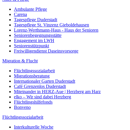
Ambulante Pflege
Carena
Tagespflege Duderstadt
Tagespflege St. Vinzenz Gieboldehausen
Lorenz-Werthmann-Haus - Haus der Senioren
Seniorenbegegnungsstätte
Engagement im LWH
Seniorenstützpunkt
Freiwilligendienst Daseinsvorsorge
Migration & Flucht
Flüchtlingssozialarbeit
Migrationsberatung
Internationaler Garten Duderstadt
Café Grenzenlos Duderstadt
Miteinander in HERZ-Aue | Herzberg am Harz
elko – Wir sind dabei Herzberg
Flüchtlingshilfefonds
Bonveno
Flüchtlingssozialarbeit
Interkulturelle Woche